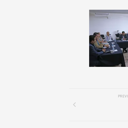
COOPERACIÓN
INTERINSTITUCIONAL
ÓRGANOS
UNIDAD
COLEGIADOS
DE
IGUALD
DE
GÉNERO
UNIDAD
DE
EVALUA
Y
CONTR
PREV