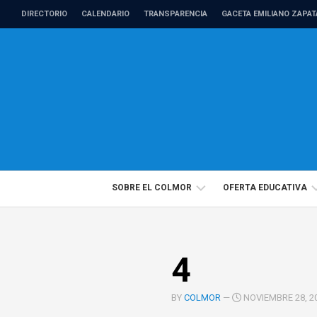
Skip
DIRECTORIO
CALENDARIO
TRANSPARENCIA
GACETA EMILIANO ZAPAT
to
content
SOBRE EL COLMOR
OFERTA EDUCATIVA
DIRECTORIO
PROGRAMAS
4
PROFESORADO
EDUCACIÓN
DE
CONTINUA
TIEMPO
BY
COLMOR
—
NOVIEMBRE 28, 20
COMPLETO