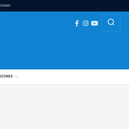
ICANO
UZONES
BUZÓN
IGUALDAD
DE
GÉNERO
BUZÓN