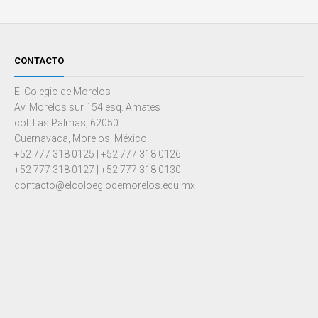
CONTACTO
El Colegio de Morelos
Av. Morelos sur 154 esq. Amates
col. Las Palmas, 62050.
Cuernavaca, Morelos, México
+52 777 318 0125 | +52 777 318 0126
+52 777 318 0127 | +52 777 318 0130
contacto@elcoloegiodemorelos.edu.mx