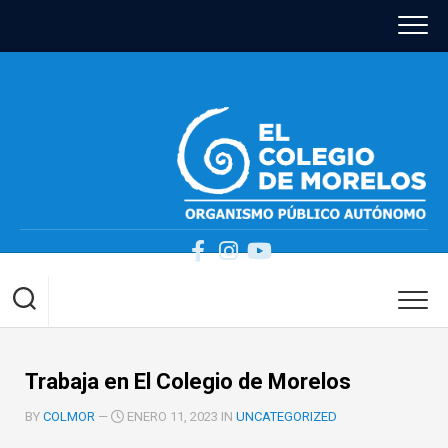
Skip
to
content
Trabaja en El Colegio de Morelos
BY
COLMOR
—
ENERO 11, 2023 IN
UNCATEGORIZED