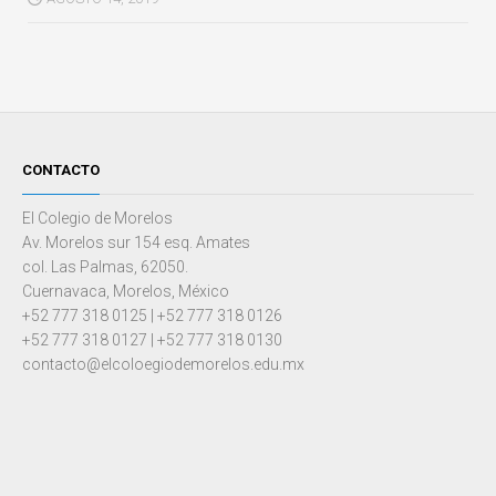
CONTACTO
El Colegio de Morelos
Av. Morelos sur 154 esq. Amates
col. Las Palmas, 62050.
Cuernavaca, Morelos, México
+52 777 318 0125 | +52 777 318 0126
+52 777 318 0127 | +52 777 318 0130
contacto@elcoloegiodemorelos.edu.mx