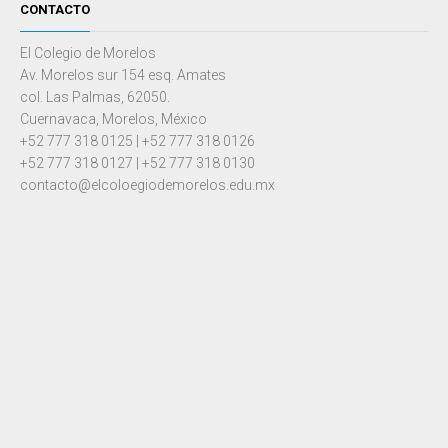
CONTACTO
El Colegio de Morelos
Av. Morelos sur 154 esq. Amates
col. Las Palmas, 62050.
Cuernavaca, Morelos, México
+52 777 318 0125 | +52 777 318 0126
+52 777 318 0127 | +52 777 318 0130
contacto@elcoloegiodemorelos.edu.mx