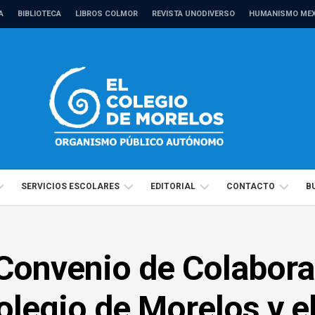
A
BIBLIOTECA
LIBROS COLMOR
REVISTA UNODIVERSO
HUMANISMO MEX
SERVICIOS ESCOLARES
EDITORIAL
CONTACTO
B
CALENDARIO
MANUALES
DIRECTORIO
MAESTRÍAS
ANTROPOLOGÍA
ESCOLAR
Convenio de Colabora
ACADÉMICO
REVISTAS
TRÁMITES
DOCTORADOS
CIENCIAS
ANTROPOLOGÍA
Y
POLÍTICAS
ADMINISTRATIVO
COMPRENSIÓN
olegio de Morelos y el
Y
CIENCIAS
PRESENTACIÓN
2026
DE
SOCIALES
POLÍTICAS