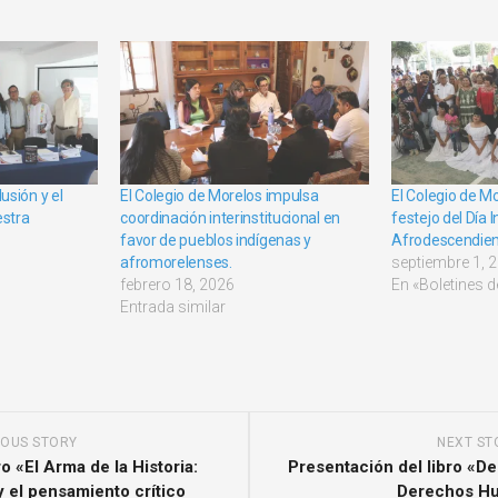
usión y el
El Colegio de Morelos impulsa
El Colegio de Mo
estra
coordinación interinstitucional en
festejo del Día 
favor de pueblos indígenas y
Afrodescendie
afromorelenses.
septiembre 1, 
febrero 18, 2026
En «Boletines 
Entrada similar
IOUS STORY
NEXT ST
o «El Arma de la Historia:
Presentación del libro «De
 el pensamiento crítico
Derechos H