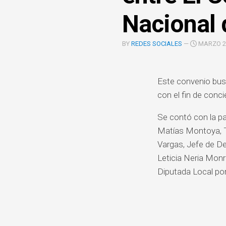
COOPERACIÓN
Nacional 
INTERINSTITUCIONAL
ÓRGANOS
BY
REDES SOCIALES
—
MARZO 25
UNIDAD
COLEGIADOS
DE
IGUALD
DE
Este convenio busca
GÉNERO
con el fin de conci
UNIDAD
Se contó con la par
DE
EVALUA
Matías Montoya, Ti
Y
Vargas, Jefe de De
CONTR
Leticia Neria Monr
Diputada Local por 