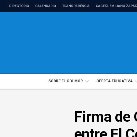
Skip
DIRECTORIO
CALENDARIO
TRANSPARENCIA
GACETA EMILIANO ZAPAT
to
content
SOBRE EL COLMOR
OFERTA EDUCATIVA
DIRECTORIO
PROGRAMAS
Firma de 
PROFESORADO
EDUCACIÓN
DE
CONTINUA
TIEMPO
entre El C
COMPLETO