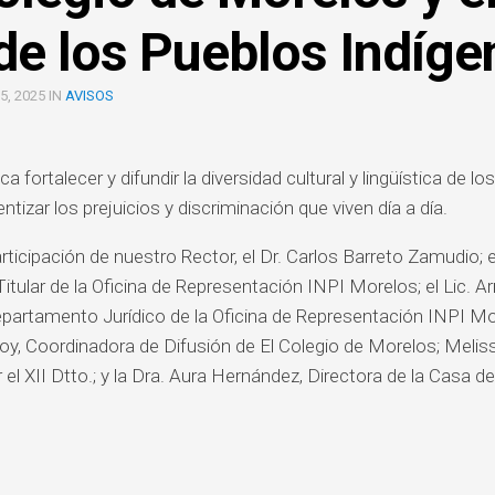
TEXTOS
Y
REQUISITOS
de los Pueblos Indíge
EDUCACIÓN
SOCIALES
PARA
TITULACIÓN
FILOSOFÍA
DERECHO
, 2025 IN
AVISOS
APORTACIONES
HISTORIA
EDUCACIÓN
2022
AD
HISTORIA
FILOSOFÍA
 fortalecer y difundir la diversidad cultural y lingüística de l
GUÍA
DEL
PARA
entizar los prejuicios y discriminación que viven día a día.
ARTE
HISTORIA
PAGOS
EN
ticipación de nuestro Rector, el Dr. Carlos Barreto Zamudio; e
LITERATURA
HISTORIA
BANCA
CIÓN
tular de la Oficina de Representación INPI Morelos; el Lic. 
DEL
ELECTRÓNICA
ARTE
partamento Jurídico de la Oficina de Representación INPI Mor
OL
oy, Coordinadora de Difusión de El Colegio de Morelos; Meli
LITERATURA
el XII Dtto.; y la Dra. Aura Hernández, Directora de la Casa de 