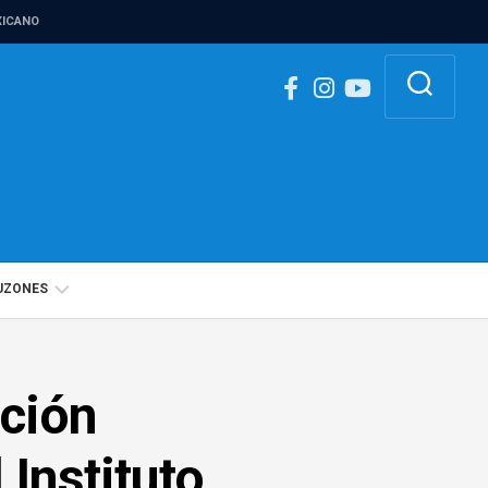
ICANO
UZONES
BUZÓN
IGUALDAD
ción
DE
GÉNERO
 Instituto
BUZÓN