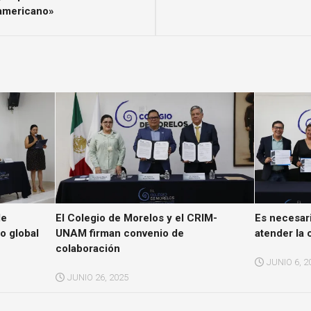
oamericano»
de
El Colegio de Morelos y el CRIM-
Es necesari
to global
UNAM firman convenio de
atender la 
colaboración
JUNIO 6, 2
JUNIO 26, 2025