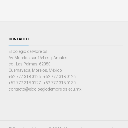
CONTACTO
El Colegio de Morelos
Av. Morelos sur 154 esq. Amates
col. Las Palmas, 62050.
Cuernavaca, Morelos, México
+52 777 318 0125 | +52 777 318 0126
+52 777 318 0127 | +52 777 318 0130
contacto@elcoloegiodemorelos.edu.mx