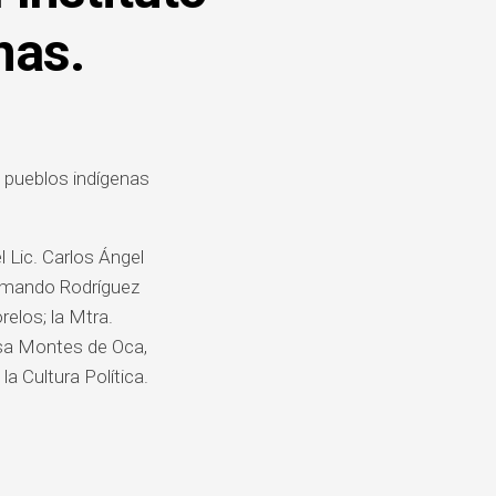
DE
QUEJAS
nas.
Y
DENUNCIAS
os pueblos indígenas
l Lic. Carlos Ángel
Armando Rodríguez
elos; la Mtra.
ssa Montes de Oca,
la Cultura Política.