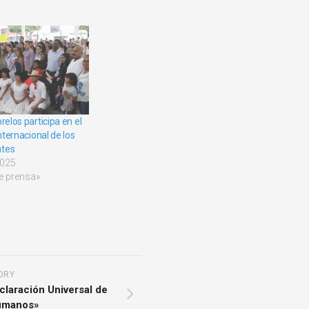
relos participa en el
Internacional de los
ntes
2025
de prensa»
ORY
claración Universal de
umanos»