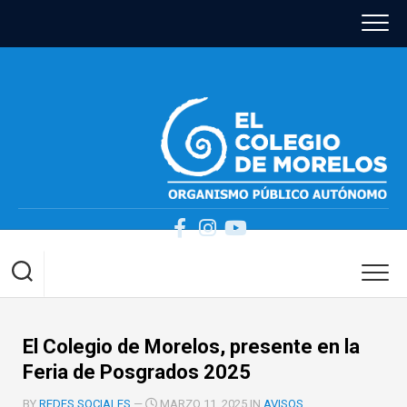
Skip
to
content
El Colegio de Morelos, presente en la
Feria de Posgrados 2025
BY
REDES SOCIALES
—
MARZO 11, 2025 IN
AVISOS