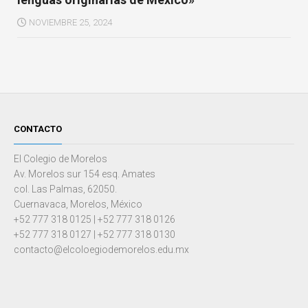
NOVIEMBRE 25, 2024
CONTACTO
El Colegio de Morelos
Av. Morelos sur 154 esq. Amates
col. Las Palmas, 62050.
Cuernavaca, Morelos, México
+52 777 318 0125 | +52 777 318 0126
+52 777 318 0127 | +52 777 318 0130
contacto@elcoloegiodemorelos.edu.mx