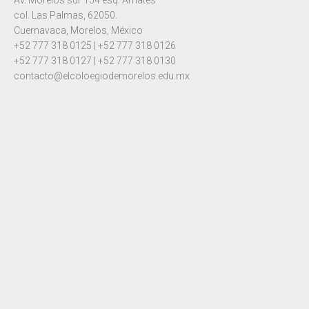
Av. Morelos sur 154 esq. Amates
col. Las Palmas, 62050.
Cuernavaca, Morelos, México
+52 777 318 0125 | +52 777 318 0126
+52 777 318 0127 | +52 777 318 0130
contacto@elcoloegiodemorelos.edu.mx