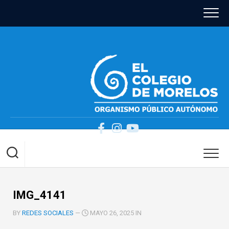
Skip
to
content
IMG_4141
BY
REDES SOCIALES
—
MAYO 26, 2025 IN