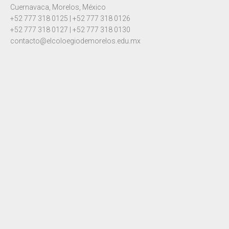
Cuernavaca, Morelos, México
+52 777 318 0125 | +52 777 318 0126
+52 777 318 0127 | +52 777 318 0130
contacto@elcoloegiodemorelos.edu.mx