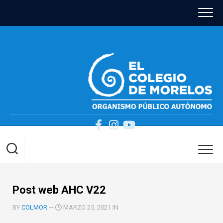
Skip
to
content
Post web AHC V22
BY
COLMOR
—
MARZO 25, 2021 IN