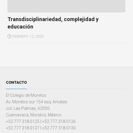
Transdisciplinariedad, complejidad y
educación
FEBRERO 12, 2020
CONTACTO
El Colegio de Morelos
Av. Morelos sur 154 esq. Amates
col. Las Palmas, 62050.
Cuernavaca, Morelos, México
+52 777 318 0125 | +52 777 318 0126
+52 777 318 0127 | +52 777 318 0130