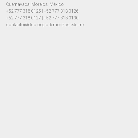
Cuernavaca, Morelos, México
+52 777 318 0125 | +52 777 318 0126
+52 777 318 0127 | +52 777 318 0130
contacto@elcoloegiodemorelos.edu.mx