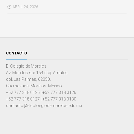
ABRIL 24, 2026
CONTACTO
El Colegio de Morelos
Av. Morelos sur 154 esq. Amates
col. Las Palmas, 62050.
Cuernavaca, Morelos, México
+52 777 318 0125 | +52 777 318 0126
+52 777 318 0127 | +52 777 318 0130
contacto@elcoloegiodemorelos.edu.mx