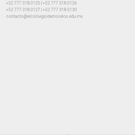
+52 777 318 0125 | +52 777 318 0126
+52 777 318 0127 | +52 777 318 0130
contacto@elcoloegiodemorelos.edu.mx