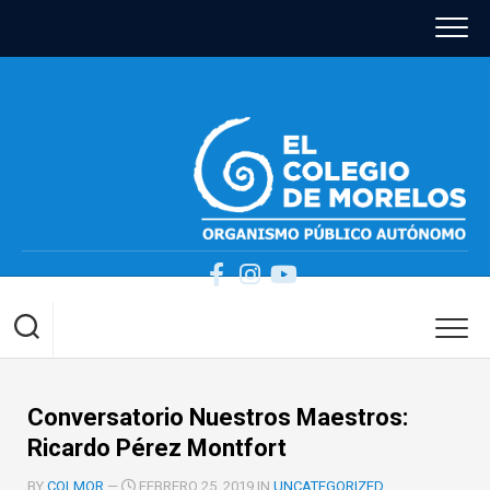
Skip
to
content
Conversatorio Nuestros Maestros:
Ricardo Pérez Montfort
BY
COLMOR
—
FEBRERO 25, 2019 IN
UNCATEGORIZED