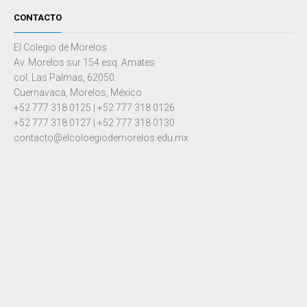
CONTACTO
El Colegio de Morelos
Av. Morelos sur 154 esq. Amates
col. Las Palmas, 62050.
Cuernavaca, Morelos, México
+52 777 318 0125 | +52 777 318 0126
+52 777 318 0127 | +52 777 318 0130
contacto@elcoloegiodemorelos.edu.mx