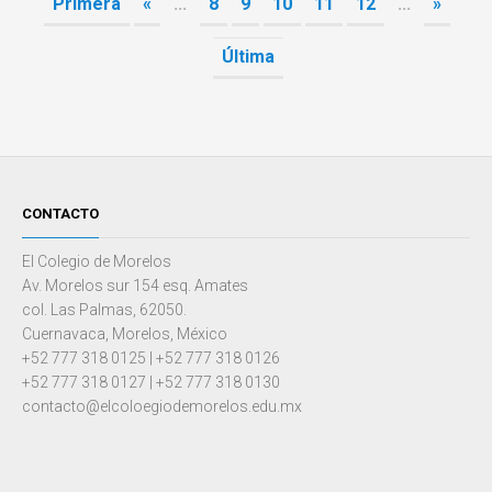
Primera
«
...
8
9
10
11
12
...
»
Última
CONTACTO
El Colegio de Morelos
Av. Morelos sur 154 esq. Amates
col. Las Palmas, 62050.
Cuernavaca, Morelos, México
+52 777 318 0125 | +52 777 318 0126
+52 777 318 0127 | +52 777 318 0130
contacto@elcoloegiodemorelos.edu.mx