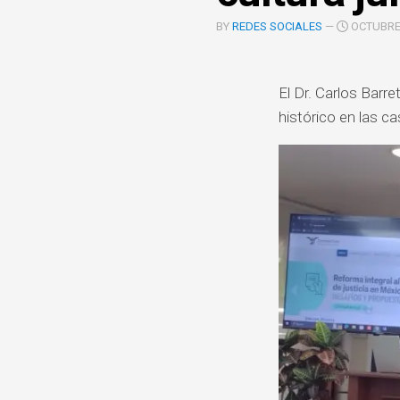
COOPERACIÓN
BY
REDES SOCIALES
—
OCTUBRE 
INTERINSTITUCIONAL
ÓRGANOS
UNIDAD
El Dr. Carlos Barr
COLEGIADOS
DE
histórico en las ca
IGUALD
DE
GÉNERO
UNIDAD
DE
EVALUA
Y
CONTR