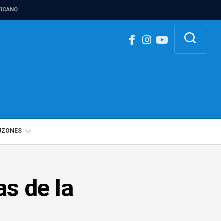
ICANO
UZONES
BUZÓN
IGUALDAD
as de la
DE
GÉNERO
BUZÓN