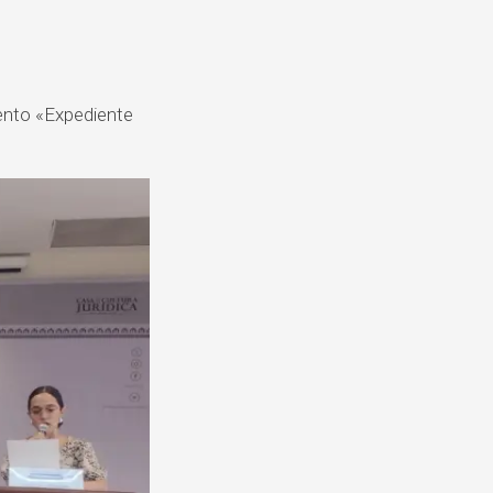
DE
QUEJAS
Y
DENUNCIAS
vento «Expediente