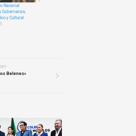
so Nacional
rio Gobernanza,
ico y Cultural
25
ORY
Los Belenes»