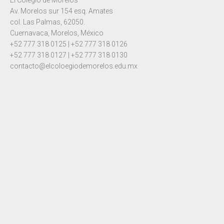
El Colegio de Morelos
Av. Morelos sur 154 esq. Amates
col. Las Palmas, 62050.
Cuernavaca, Morelos, México
+52 777 318 0125 | +52 777 318 0126
+52 777 318 0127 | +52 777 318 0130
contacto@elcoloegiodemorelos.edu.mx