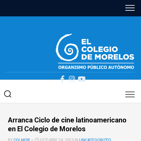
Skip
to
content
Arranca Ciclo de cine latinoamericano
en El Colegio de Morelos
BY
COLMOR
—
OCTUBRE 24, 2025 IN
UNCATEGORIZED