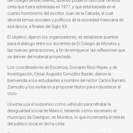
del Colegio de Bachilleres, quienes pudieron disfrutar de esta
cinta que fuera estrenada en 1977, y que está basada en el
cuento homónimo del escritor Juan de la Cabada, el cual
aborda temas sociales y políticos de la sociedad mexicana de
esa época, a finales del Siglo XX.
El objetivo, dijeron los organizadores, es establecer puentes
para el diálogo entre los docentes de El Colegio de Morelos y
las nuevas generaciones, a fin de enriquecer las reflexiones que
se deriven del material proyectado.
Los coordinadores de Docencia, Giovanni Ríos Reyes, y de
Investigación, César Augusto González Bazán, dieron la
bienvenida a los estudiantes a nombre del rector Carlos Barreto
Zamudio y los invitaron a proponer títulos para robustecer el
ciclo.
Llovizna
usa el suspenso como vehículo para retratar la
desigualdad social de México, teniendo como escenario el
municipio de Oaxtepec, en Morelos, lo que incrementa el interés
del público local en dicha cinta.