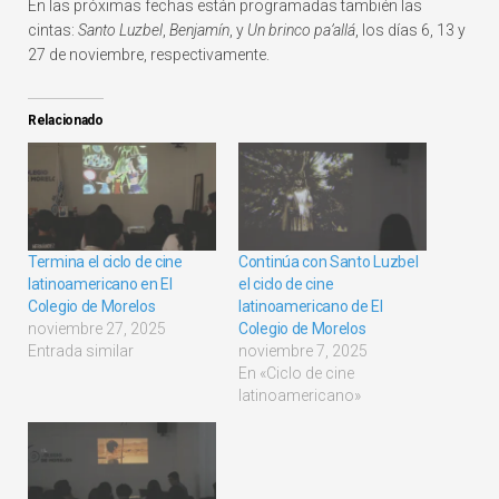
En las próximas fechas están programadas también las
cintas:
Santo Luzbel
,
Benjamín
, y
Un brinco pa’allá
, los días 6, 13 y
27 de noviembre, respectivamente.
Relacionado
Termina el ciclo de cine
Continúa con Santo Luzbel
latinoamericano en El
el ciclo de cine
Colegio de Morelos
latinoamericano de El
noviembre 27, 2025
Colegio de Morelos
Entrada similar
noviembre 7, 2025
En «Ciclo de cine
latinoamericano»