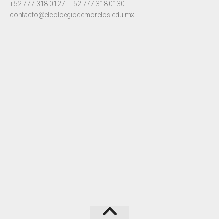
+52 777 318 0127 | +52 777 318 0130
contacto@elcoloegiodemorelos.edu.mx