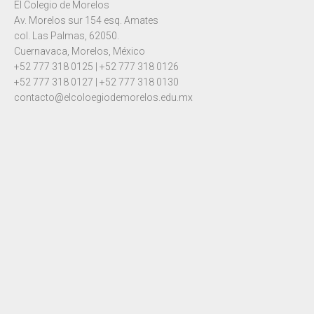
El Colegio de Morelos
Av. Morelos sur 154 esq. Amates
col. Las Palmas, 62050.
Cuernavaca, Morelos, México
+52 777 318 0125 | +52 777 318 0126
+52 777 318 0127 | +52 777 318 0130
contacto@elcoloegiodemorelos.edu.mx