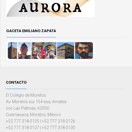
GACETA EMILIANO ZAPATA
CONTACTO
El Colegio de Morelos
Av. Morelos sur 154 esq. Amates
col. Las Palmas, 62050.
Cuernavaca, Morelos, México
+52 777 318 0125 | +52 777 318 0126
+52 777 318 0127 | +52 777 318 0130