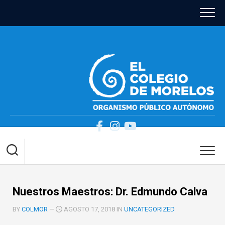
Skip
to
content
Nuestros Maestros: Dr. Edmundo Calva
BY
COLMOR
—
AGOSTO 17, 2018 IN
UNCATEGORIZED