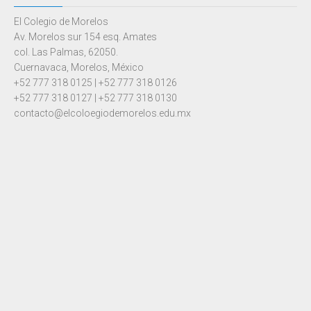
El Colegio de Morelos
Av. Morelos sur 154 esq. Amates
col. Las Palmas, 62050.
Cuernavaca, Morelos, México
+52 777 318 0125 | +52 777 318 0126
+52 777 318 0127 | +52 777 318 0130
contacto@elcoloegiodemorelos.edu.mx