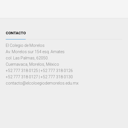
CONTACTO
El Colegio de Morelos
Av. Morelos sur 154 esq. Amates
col. Las Palmas, 62050.
Cuernavaca, Morelos, México
+52 777 318 0125 | +52 777 318 0126
+52 777 318 0127 | +52 777 318 0130
contacto@elcoloegiodemorelos.edu.mx