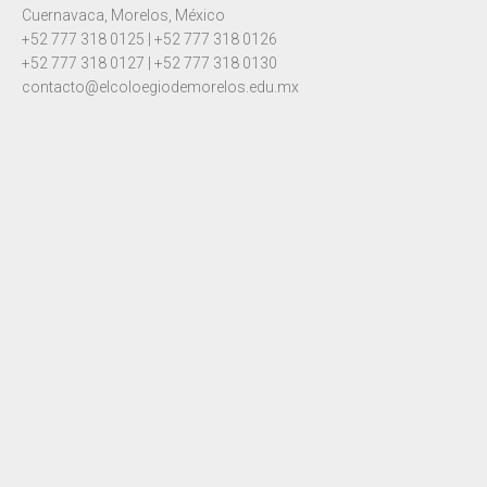
Cuernavaca, Morelos, México
+52 777 318 0125 | +52 777 318 0126
+52 777 318 0127 | +52 777 318 0130
contacto@elcoloegiodemorelos.edu.mx