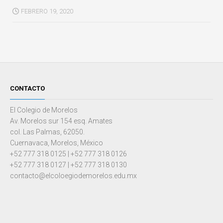
FEBRERO 19, 2020
CONTACTO
El Colegio de Morelos
Av. Morelos sur 154 esq. Amates
col. Las Palmas, 62050.
Cuernavaca, Morelos, México
+52 777 318 0125 | +52 777 318 0126
+52 777 318 0127 | +52 777 318 0130
contacto@elcoloegiodemorelos.edu.mx