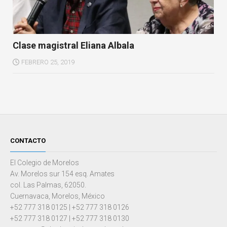
Clase magistral Eliana Albala
FEBRERO 25, 2019
CONTACTO
El Colegio de Morelos
Av. Morelos sur 154 esq. Amates
col. Las Palmas, 62050.
Cuernavaca, Morelos, México
+52 777 318 0125 | +52 777 318 0126
+52 777 318 0127 | +52 777 318 0130