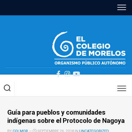
Skip
to
content
Guía para pueblos y comunidades
indígenas sobre el Protocolo de Nagoya
BY
COLMOR
—
SEPTIEMBRE 26, 2018 IN
UNCATEGORIZED