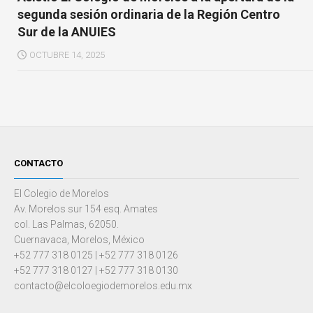
segunda sesión ordinaria de la Región Centro
Sur de la ANUIES
OCTUBRE 14, 2025
CONTACTO
El Colegio de Morelos
Av. Morelos sur 154 esq. Amates
col. Las Palmas, 62050.
Cuernavaca, Morelos, México
+52 777 318 0125 | +52 777 318 0126
+52 777 318 0127 | +52 777 318 0130
contacto@elcoloegiodemorelos.edu.mx