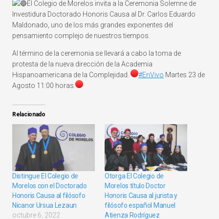
El Colegio de Morelos invita a la Ceremonia Solemne de
Investidura Doctorado Honoris Causa al Dr. Carlos Eduardo
Maldonado, uno de los más grandes exponentes del
pensamiento complejo de nuestros tiempos.
Al término de la ceremonia se llevará a cabo la toma de
protesta de la nueva dirección de la Academia
Hispanoamericana de la Complejidad.
#EnVivo
Martes 23 de
Agosto 11:00 horas.
Relacionado
Distingue El Colegio de
Otorga El Colegio de
Morelos con el Doctorado
Morelos título Doctor
Honoris Causa al filósofo
Honoris Causa al jurista y
Nicanor Ursua Lezaun
filósofo español Manuel
octubre 6, 2022
Atienza Rodríguez