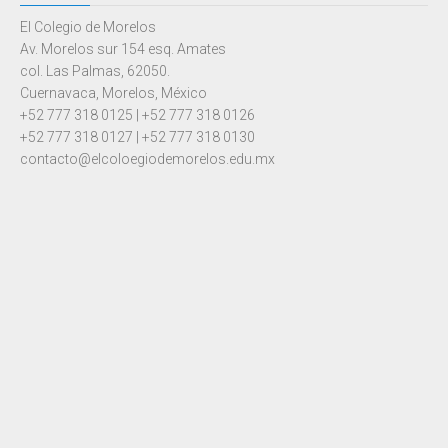
El Colegio de Morelos
Av. Morelos sur 154 esq. Amates
col. Las Palmas, 62050.
Cuernavaca, Morelos, México
+52 777 318 0125 | +52 777 318 0126
+52 777 318 0127 | +52 777 318 0130
contacto@elcoloegiodemorelos.edu.mx