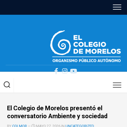
Skip
to
content
El Colegio de Morelos presentó el
conversatorio Ambiente y sociedad
BY
COLMOR
—
MAYO 27, 2026 IN
UNCATEGORIZED