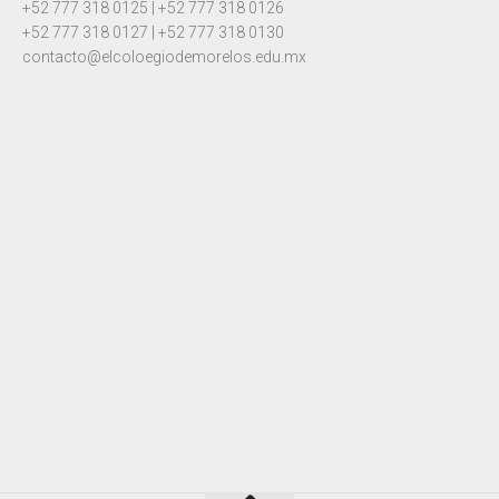
+52 777 318 0125 | +52 777 318 0126
+52 777 318 0127 | +52 777 318 0130
contacto@elcoloegiodemorelos.edu.mx