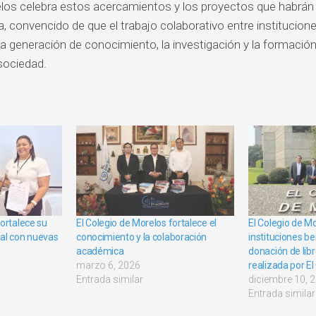
elos celebra estos acercamientos y los proyectos que habrán 
 convencido de que el trabajo colaborativo entre institucion
 la generación de conocimiento, la investigación y la formació
 sociedad.
fortalece su
El Colegio de Morelos fortalece el
El Colegio de M
nal con nuevas
conocimiento y la colaboración
instituciones be
académica
donación de libr
marzo 6, 2026
realizada por E
Entrada similar
diciembre 10, 
Entrada similar