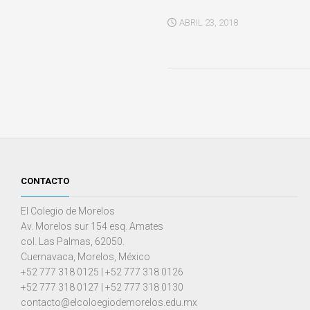
ABRIL 23, 2018
CONTACTO
El Colegio de Morelos
Av. Morelos sur 154 esq. Amates
col. Las Palmas, 62050.
Cuernavaca, Morelos, México
+52 777 318 0125 | +52 777 318 0126
+52 777 318 0127 | +52 777 318 0130
contacto@elcoloegiodemorelos.edu.mx