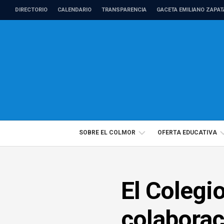
Skip
DIRECTORIO
CALENDARIO
TRANSPARENCIA
GACETA EMILIANO ZAPAT
to
content
SOBRE EL COLMOR
OFERTA EDUCATIVA
DIRECTORIO
PROGRAMAS
El Colegi
PROFESORADO
EDUCACIÓN
DE
CONTINUA
TIEMPO
colaborac
COMPLETO