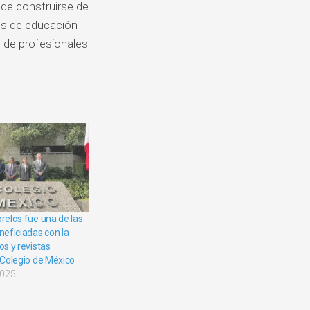
de construirse de
es de educación
n de profesionales
orelos fue una de las
neficiadas con la
os y revistas
l Colegio de México
2025