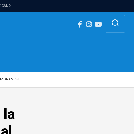
ICANO
UZONES
BUZÓN
IGUALDAD
 la
DE
GÉNERO
al
BUZÓN