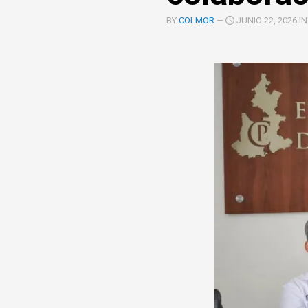
COOPERACIÓN
BY
COLMOR
—
JUNIO 22, 2026 I
INTERINSTITUCIONAL
ÓRGANOS
UNIDAD
COLEGIADOS
DE
IGUALD
DE
GÉNERO
UNIDAD
DE
EVALUA
Y
CONTR