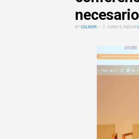
COOPERACIÓN
necesario
INTERINSTITUCIONAL
ÓRGANOS
BY
COLMOR
—
JUNIO 5, 2026 IN
UNIDAD
COLEGIADOS
DE
IGUALD
DE
GÉNERO
UNIDAD
DE
EVALUA
Y
CONTR