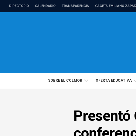
Skip
DIRECTORIO
CALENDARIO
TRANSPARENCIA
GACETA EMILIANO ZAPAT
to
content
SOBRE EL COLMOR
OFERTA EDUCATIVA
DIRECTORIO
PROGRAMAS
Presentó 
PROFESORADO
EDUCACIÓN
DE
CONTINUA
TIEMPO
conferenci
COMPLETO