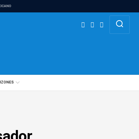
ICANO
UZONES
BUZÓN
IGUALDAD
DE
GÉNERO
nsador
BUZÓN