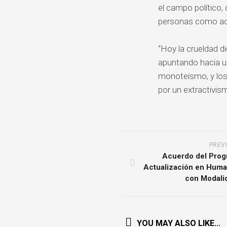
el campo político,
personas como acti
“Hoy la crueldad d
apuntando hacia un
monoteísmo, y los 
por un extractivis
PREV
Acuerdo del Pro
Actualización en Huma
con Modalid
YOU MAY ALSO LIKE...