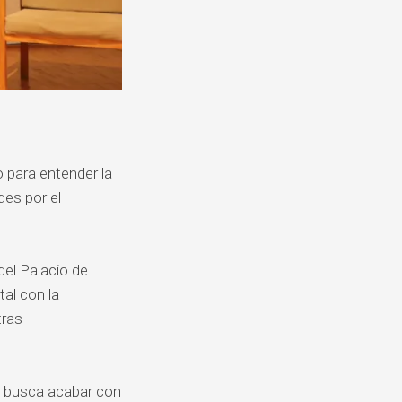
o para entender la
des por el
del Palacio de
tal con la
tras
o busca acabar con