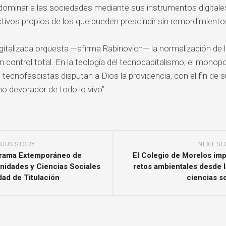
 dominar a las sociedades mediante sus instrumentos digitales
vos propios de los que pueden prescindir sin remordimientos 
igitalizada orquesta —afirma Rabinovich— la normalización de
 control total. En la teología del tecnocapitalismo, el monopol
tecnofascistas disputan a Dios la providencia, con el fin de su
mo devorador de todo lo vivo”.
IOUS STORY
NEXT ST
grama Extemporáneo de
El Colegio de Morelos impu
nidades y Ciencias Sociales
retos ambientales desde 
ad de Titulación
ciencias s