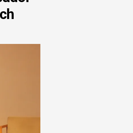
DE
QUEJAS
ich
Y
DENUNCIAS