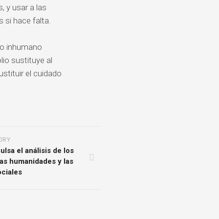
, y usar a las
si hace falta.
 lo inhumano
io sustituye al
stituir el cuidado
ORY
lsa el análisis de los
las humanidades y las
ociales