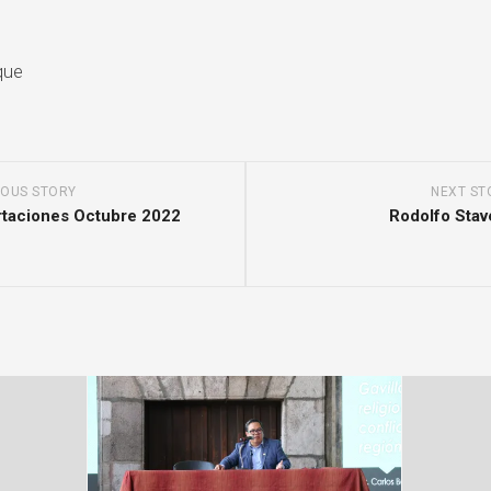
TEXTOS
Y
REQUISITOS
EDUCACIÓN
SOCIALES
PARA
TITULACIÓN
FILOSOFÍA
DERECHO
APORTACIONES
HISTORIA
EDUCACIÓN
2022
AD
HISTORIA
FILOSOFÍA
GUÍA
IOUS STORY
NEXT ST
DEL
PARA
rtaciones Octubre 2022
Rodolfo Sta
ARTE
HISTORIA
PAGOS
EN
LITERATURA
HISTORIA
BANCA
CIÓN
DEL
ELECTRÓNICA
ARTE
OL
LITERATURA