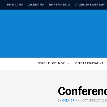
Skip
DIRECTORIO
CALENDARIO
TRANSPARENCIA
GACETA EMILIANO ZAPAT
to
content
SOBRE EL COLMOR
OFERTA EDUCATIVA
DIRECTORIO
PROGRAMAS
Conferenc
PROFESORADO
EDUCACIÓN
DE
CONTINUA
TIEMPO
BY
COLMOR
—
OCTUBRE 27, 201
COMPLETO