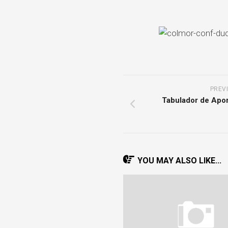
COOPERACIÓN
INTERINSTITUCIONAL
ÓRGANOS
UNIDAD
COLEGIADOS
DE
IGUALD
DE
GÉNERO
PREV
Tabulador de Apo
UNIDAD
DE
EVALUA
Y
CONTR
YOU MAY ALSO LIKE...