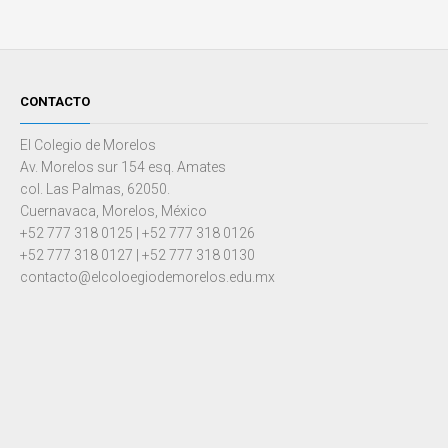
CONTACTO
El Colegio de Morelos
Av. Morelos sur 154 esq. Amates
col. Las Palmas, 62050.
Cuernavaca, Morelos, México
+52 777 318 0125 | +52 777 318 0126
+52 777 318 0127 | +52 777 318 0130
contacto@elcoloegiodemorelos.edu.mx