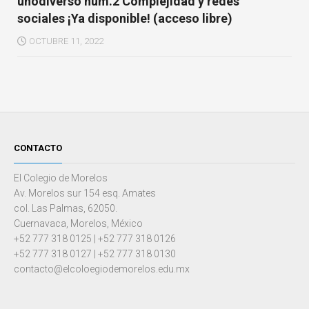
unodiverso num.2 Complejidad y redes
sociales ¡Ya disponible! (acceso libre)
OCTUBRE 11, 2022
CONTACTO
El Colegio de Morelos
Av. Morelos sur 154 esq. Amates
col. Las Palmas, 62050.
Cuernavaca, Morelos, México
+52 777 318 0125 | +52 777 318 0126
+52 777 318 0127 | +52 777 318 0130
contacto@elcoloegiodemorelos.edu.mx