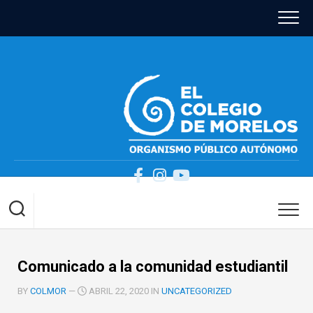
Skip
to
content
Comunicado a la comunidad estudiantil
BY
COLMOR
—
ABRIL 22, 2020 IN
UNCATEGORIZED