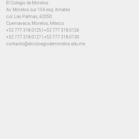
El Colegio de Morelos
Av. Morelos sur 154 esq. Amates
col. Las Palmas, 62050.
Cuernavaca, Morelos, México
+52 777 318 0125 | +52 777 318 0126
+52 777 318 0127 | +52 777 318 0130
contacto@elcoloegiodemorelos.edu.mx