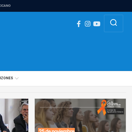
ICANO
UZONES
BUZÓN
IGUALDAD
DE
GÉNERO
BUZÓN