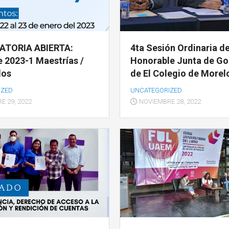
TEXTOS
Y
REQUISITOS
EDUCACIÓN
SOCIALES
PARA
TITULACIÓN
FILOSOFÍA
DERECHO
TORIA ABIERTA:
4ta Sesión Ordinaria de
APORTACIONES
 2023-1 Maestrías /
Honorable Junta de Go
HISTORIA
EDUCACIÓN
2022
AD
dos
de El Colegio de Morel
HISTORIA
FILOSOFÍA
GUÍA
IZED
UNCATEGORIZED
DEL
PARA
ARTE
E 29, 2022
NOVIEMBRE 28, 2022
HISTORIA
PAGOS
EN
LITERATURA
HISTORIA
BANCA
CIÓN
DEL
ELECTRÓNICA
ARTE
OL
LITERATURA