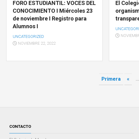
FORO ESTUDIANTIL: VOCES DEL
El Coleg
CONOCIMIENTO I Miércoles 23
organism
de noviembre I Registro para
transpar
Alumnos I
UNCATEGOR
NOVIEMBR
UNCATEGORIZED
NOVIEMBRE 22, 2022
Primera
«
..
CONTACTO