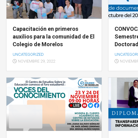
COOPERACIÓN
INTERINSTITUCIONAL
ÓRGANOS
UNIDAD
Capacitación en primeros
CONVOCA
COLEGIADOS
DE
auxilios para la comunidad de El
Semestre
IGUALD
Colegio de Morelos
Doctora
DE
GÉNERO
UNCATEGORIZED
UNCATEGOR
NOVIEMBRE 29, 2022
NOVIEMBR
UNIDAD
DE
EVALUA
Y
CONTR