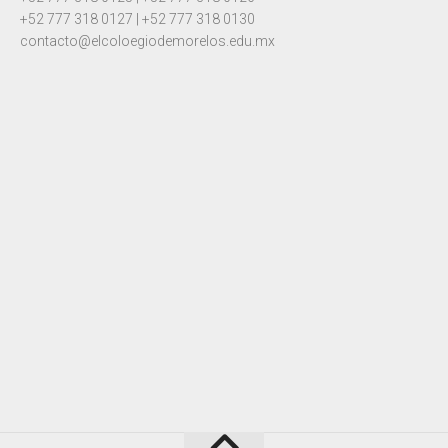
+52 777 318 0127 | +52 777 318 0130
contacto@elcoloegiodemorelos.edu.mx