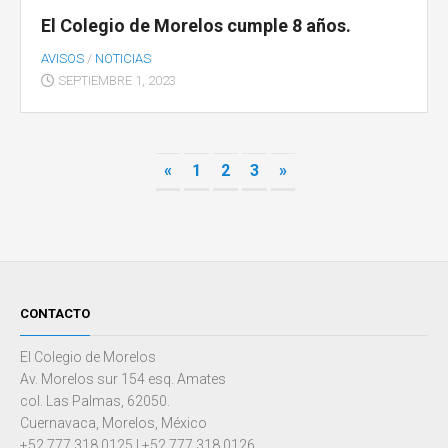
El Colegio de Morelos cumple 8 años.
AVISOS
/
NOTICIAS
SEPTIEMBRE 1, 2023
«
1
2
3
»
CONTACTO
El Colegio de Morelos
Av. Morelos sur 154 esq. Amates
col. Las Palmas, 62050.
Cuernavaca, Morelos, México
+52 777 318 0125 | +52 777 318 0126