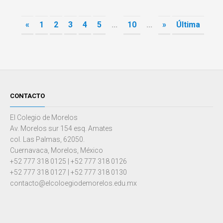
«
1
2
3
4
5
...
10
...
»
Última
CONTACTO
El Colegio de Morelos
Av. Morelos sur 154 esq. Amates
col. Las Palmas, 62050.
Cuernavaca, Morelos, México
+52 777 318 0125 | +52 777 318 0126
+52 777 318 0127 | +52 777 318 0130
contacto@elcoloegiodemorelos.edu.mx