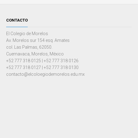
CONTACTO
El Colegio de Morelos
Av. Morelos sur 154 esq. Amates
col. Las Palmas, 62050.
Cuernavaca, Morelos, México
+52 777 318 0125 | +52 777 318 0126
+52 777 318 0127 | +52 777 318 0130
contacto@elcoloegiodemorelos.edu.mx