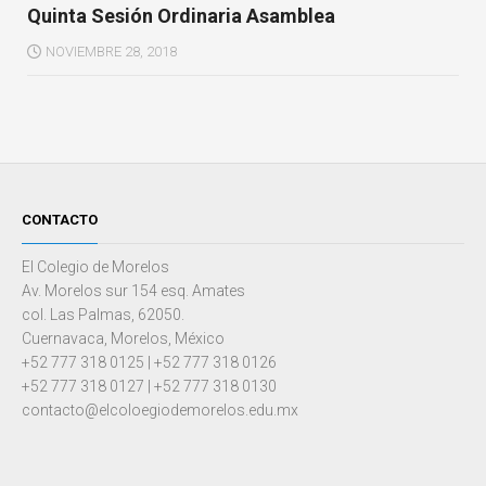
Quinta Sesión Ordinaria Asamblea
NOVIEMBRE 28, 2018
CONTACTO
El Colegio de Morelos
Av. Morelos sur 154 esq. Amates
col. Las Palmas, 62050.
Cuernavaca, Morelos, México
+52 777 318 0125 | +52 777 318 0126
+52 777 318 0127 | +52 777 318 0130
contacto@elcoloegiodemorelos.edu.mx