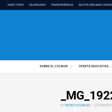
Skip
DIRECTORIO
CALENDARIO
TRANSPARENCIA
GACETA EMILIANO ZAPAT
to
content
SOBRE EL COLMOR
OFERTA EDUCATIVA
DIRECTORIO
PROGRAMAS
_MG_192
PROFESORADO
EDUCACIÓN
DE
CONTINUA
TIEMPO
BY
REDES SOCIALES
—
FEBRERO 
COMPLETO