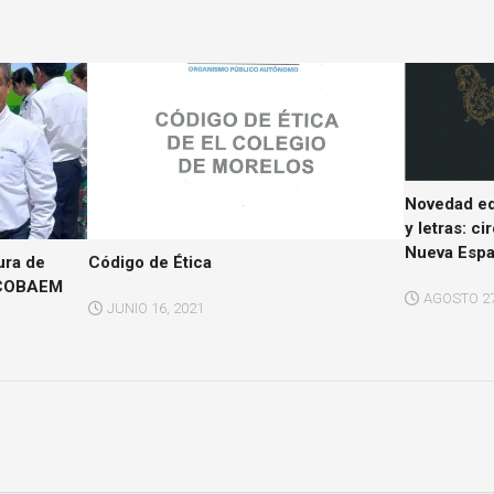
Novedad edi
y letras: ci
Nueva Esp
ura de
Código de Ética
l COBAEM
AGOSTO 27
JUNIO 16, 2021