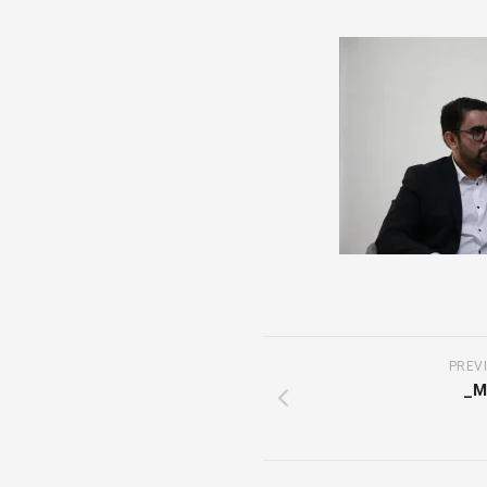
COOPERACIÓN
INTERINSTITUCIONAL
ÓRGANOS
UNIDAD
COLEGIADOS
DE
IGUALD
DE
GÉNERO
UNIDAD
DE
EVALUA
Y
CONTR
PREV
_M