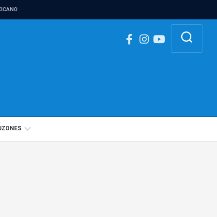
ICANO
UZONES
BUZÓN
IGUALDAD
DE
GÉNERO
BUZÓN