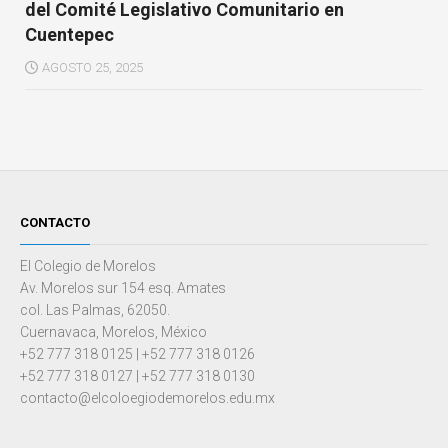
del Comité Legislativo Comunitario en
Cuentepec
AGOSTO 25, 2025
CONTACTO
El Colegio de Morelos
Av. Morelos sur 154 esq. Amates
col. Las Palmas, 62050.
Cuernavaca, Morelos, México
+52 777 318 0125 | +52 777 318 0126
+52 777 318 0127 | +52 777 318 0130
contacto@elcoloegiodemorelos.edu.mx