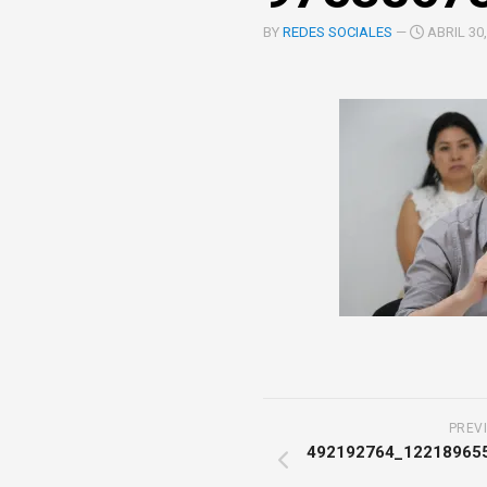
COOPERACIÓN
BY
REDES SOCIALES
—
ABRIL 30,
INTERINSTITUCIONAL
ÓRGANOS
UNIDAD
COLEGIADOS
DE
IGUALD
DE
GÉNERO
UNIDAD
DE
EVALUA
Y
CONTR
PREV
492192764_12218965