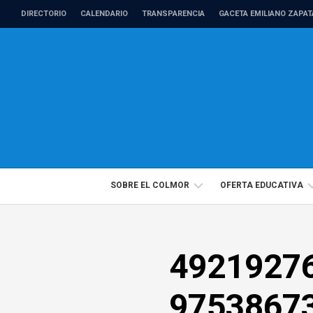
Skip
DIRECTORIO
CALENDARIO
TRANSPARENCIA
GACETA EMILIANO ZAPAT
to
content
SOBRE EL COLMOR
OFERTA EDUCATIVA
DIRECTORIO
PROGRAMAS
4921927
PROFESORADO
EDUCACIÓN
DE
CONTINUA
TIEMPO
9753867
COMPLETO