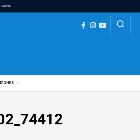
ICANO
UZONES
BUZÓN
IGUALDAD
02_74412
DE
GÉNERO
BUZÓN