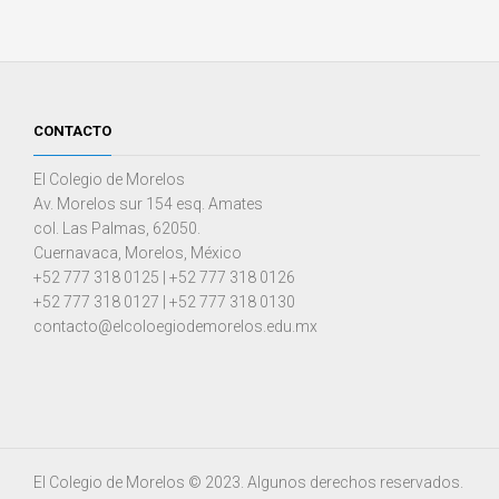
CONTACTO
El Colegio de Morelos
Av. Morelos sur 154 esq. Amates
col. Las Palmas, 62050.
Cuernavaca, Morelos, México
+52 777 318 0125 | +52 777 318 0126
+52 777 318 0127 | +52 777 318 0130
contacto@elcoloegiodemorelos.edu.mx
El Colegio de Morelos © 2023. Algunos derechos reservados.