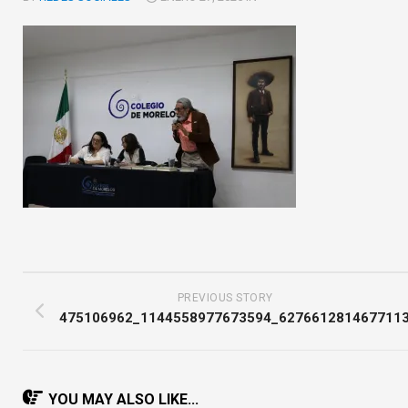
PREVIOUS STORY
475106962_1144558977673594_627661281467711
YOU MAY ALSO LIKE...