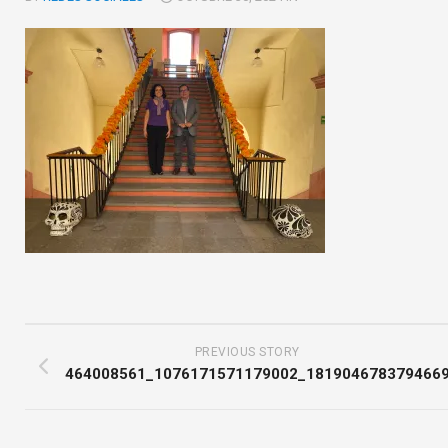
PREVIOUS STORY
464008561_1076171571179002_181904678379466