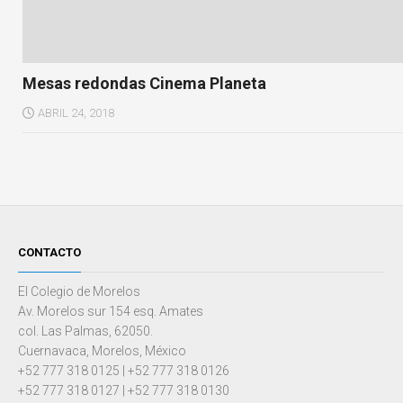
Mesas redondas Cinema Planeta
ABRIL 24, 2018
CONTACTO
El Colegio de Morelos
Av. Morelos sur 154 esq. Amates
col. Las Palmas, 62050.
Cuernavaca, Morelos, México
+52 777 318 0125 | +52 777 318 0126
+52 777 318 0127 | +52 777 318 0130