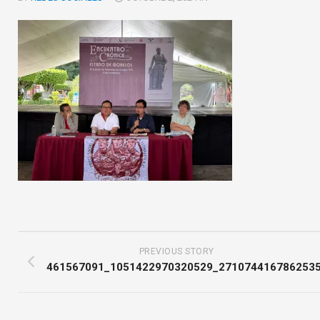
PREVIOUS STORY
461567091_1051422970320529_271074416786253