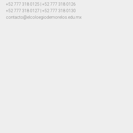
+52 777 318 0125 | +52 777 318 0126
+52 777 318 0127 | +52 777 318 0130
contacto@elcoloegiodemorelos.edu.mx