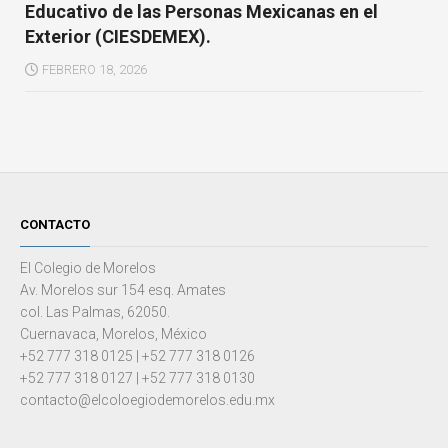
Educativo de las Personas Mexicanas en el
Exterior (CIESDEMEX).
FEBRERO 18, 2026
CONTACTO
El Colegio de Morelos
Av. Morelos sur 154 esq. Amates
col. Las Palmas, 62050.
Cuernavaca, Morelos, México
+52 777 318 0125 | +52 777 318 0126
+52 777 318 0127 | +52 777 318 0130
contacto@elcoloegiodemorelos.edu.mx