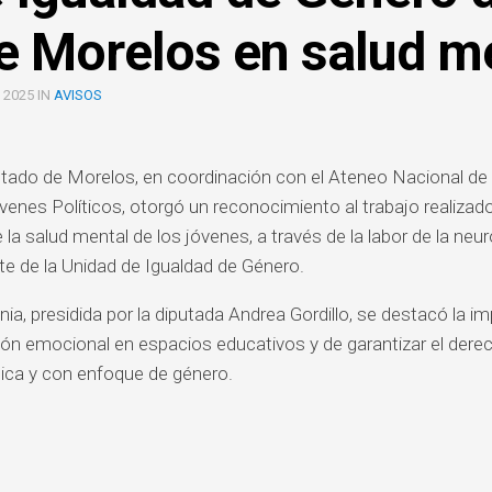
TEXTOS
Y
REQUISITOS
e Morelos en salud m
EDUCACIÓN
SOCIALES
PARA
TITULACIÓN
FILOSOFÍA
DERECHO
 2025 IN
AVISOS
APORTACIONES
HISTORIA
EDUCACIÓN
2022
AD
HISTORIA
FILOSOFÍA
tado de Morelos, en coordinación con el Ateneo Nacional de l
GUÍA
DEL
PARA
enes Políticos, otorgó un reconocimiento al trabajo realizado
ARTE
HISTORIA
PAGOS
 la salud mental de los jóvenes, a través de la labor de la neu
EN
LITERATURA
nte de la Unidad de Igualdad de Género.
HISTORIA
BANCA
CIÓN
DEL
ELECTRÓNICA
ARTE
nia,
presidida por la diputada Andrea Gordillo, se destacó la i
OL
ción emocional en espacios educativos y de garantizar el der
LITERATURA
tica y con enfoque de género.