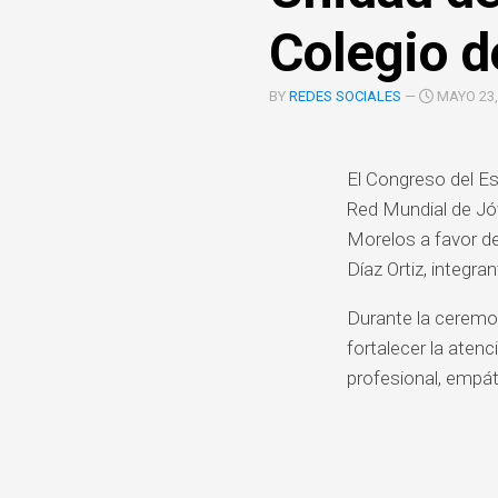
COOPERACIÓN
Colegio d
INTERINSTITUCIONAL
ÓRGANOS
BY
REDES SOCIALES
—
MAYO 23,
UNIDAD
COLEGIADOS
DE
IGUALD
DE
El Congreso del Es
GÉNERO
Red Mundial de Jóv
UNIDAD
Morelos a favor de
DE
Díaz Ortiz, integra
EVALUA
Y
Durante la ceremo
CONTR
fortalecer la aten
profesional, empá