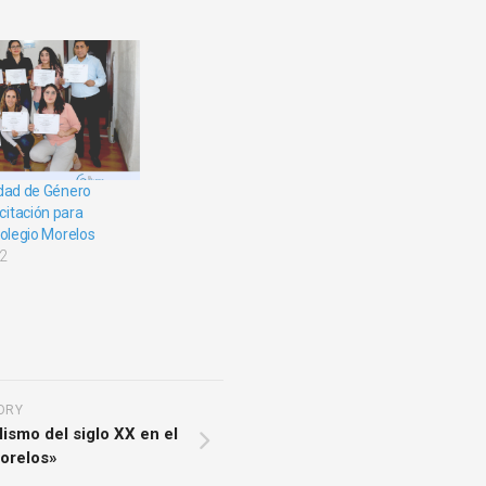
ldad de Género
itación para
Colegio Morelos
22
ORY
ismo del siglo XX en el
orelos»