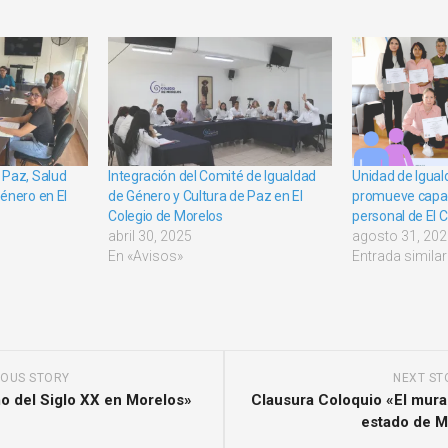
 Paz, Salud
Integración del Comité de Igualdad
Unidad de Igua
énero en El
de Género y Cultura de Paz en El
promueve capac
Colegio de Morelos
personal de El 
abril 30, 2025
agosto 31, 20
En «Avisos»
Entrada similar
IOUS STORY
NEXT ST
o del Siglo XX en Morelos»
Clausura Coloquio «El mural
estado de M