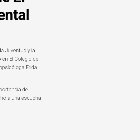
DE
QUEJAS
ental
Y
DENUNCIAS
a Juventud y la
 en El Colegio de
ropsicóloga Frida
mportancia de
echo a una escucha