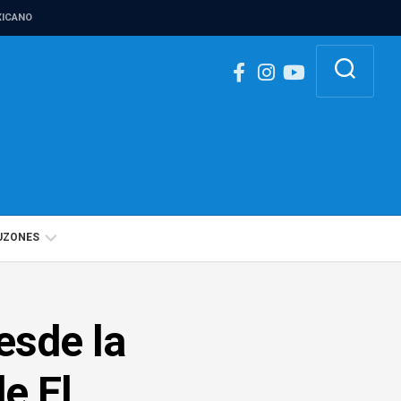
ICANO
UZONES
BUZÓN
IGUALDAD
esde la
DE
GÉNERO
e El
BUZÓN