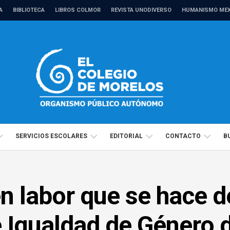
A
BIBLIOTECA
LIBROS COLMOR
REVISTA UNODIVERSO
HUMANISMO MEX
SERVICIOS ESCOLARES
EDITORIAL
CONTACTO
B
CALENDARIO
MANUALES
DIRECTORIO
MAESTRÍAS
ANTROPOLOGÍA
ESCOLAR
 labor que se hace d
ACADÉMICO
REVISTAS
TRÁMITES
DOCTORADOS
CIENCIAS
ANTROPOLOGÍA
Y
POLÍTICAS
ADMINISTRATIVO
COMPRENSIÓN
 Igualdad de Género d
Y
CIENCIAS
PRESENTACIÓN
2026
DE
SOCIALES
POLÍTICAS