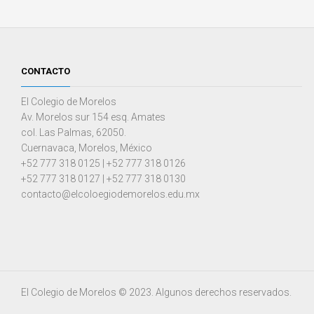
CONTACTO
El Colegio de Morelos
Av. Morelos sur 154 esq. Amates
col. Las Palmas, 62050.
Cuernavaca, Morelos, México
+52 777 318 0125 | +52 777 318 0126
+52 777 318 0127 | +52 777 318 0130
contacto@elcoloegiodemorelos.edu.mx
El Colegio de Morelos © 2023. Algunos derechos reservados.