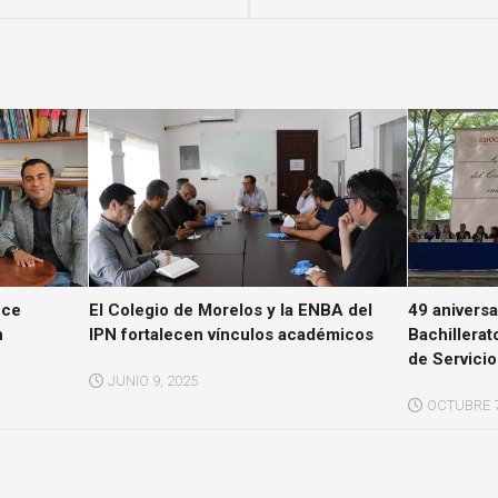
ece
El Colegio de Morelos y la ENBA del
49 aniversa
n
IPN fortalecen vínculos académicos
Bachillerat
de Servici
JUNIO 9, 2025
OCTUBRE 7