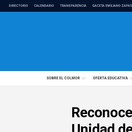
Skip
DIRECTORIO
CALENDARIO
TRANSPARENCIA
GACETA EMILIANO ZAPAT
to
content
SOBRE EL COLMOR
OFERTA EDUCATIVA
DIRECTORIO
PROGRAMAS
Reconocen
PROFESORADO
EDUCACIÓN
DE
CONTINUA
TIEMPO
Unidad de
COMPLETO