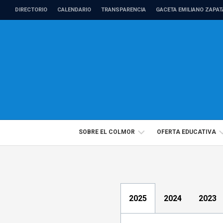
Skip
DIRECTORIO
CALENDARIO
TRANSPARENCIA
GACETA EMILIANO ZAPAT
to
content
SOBRE EL COLMOR
OFERTA EDUCATIVA
DIRECTORIO
PROGRAMAS
PROFESORADO
EDUCACIÓN
DE
CONTINUA
2025
2024
2023
TIEMPO
COMPLETO