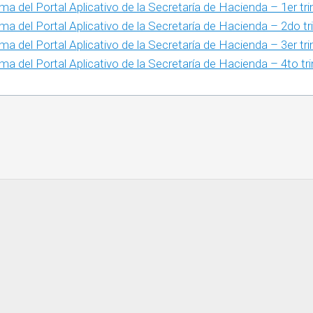
ma del Portal Aplicativo de la Secretaría de Hacienda – 1er tr
TEXTOS
Y
REQUISITOS
rma del Portal Aplicativo de la Secretaría de Hacienda – 2do t
EDUCACIÓN
SOCIALES
PARA
ma del Portal Aplicativo de la Secretaría de Hacienda – 3er tr
TITULACIÓN
FILOSOFÍA
DERECHO
rma del Portal Aplicativo de la Secretaría de Hacienda – 4to t
APORTACIONES
HISTORIA
EDUCACIÓN
2022
AD
HISTORIA
FILOSOFÍA
GUÍA
DEL
PARA
ARTE
HISTORIA
PAGOS
EN
LITERATURA
HISTORIA
BANCA
CIÓN
DEL
ELECTRÓNICA
ARTE
OL
LITERATURA