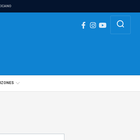
ICANO
UZONES
BUZÓN
IGUALDAD
DE
GÉNERO
BUZÓN