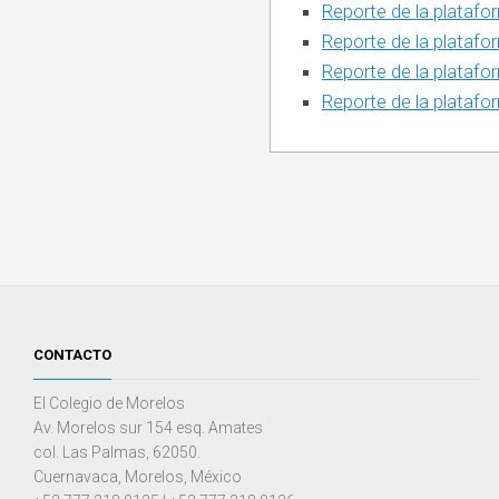
Reporte de la platafor
COOPERACIÓN
Reporte de la platafo
INTERINSTITUCIONAL
Reporte de la platafor
ÓRGANOS
Reporte de la platafo
UNIDAD
COLEGIADOS
DE
IGUALD
DE
GÉNERO
UNIDAD
DE
EVALUA
Y
CONTR
CONTACTO
El Colegio de Morelos
Av. Morelos sur 154 esq. Amates
col. Las Palmas, 62050.
Cuernavaca, Morelos, México