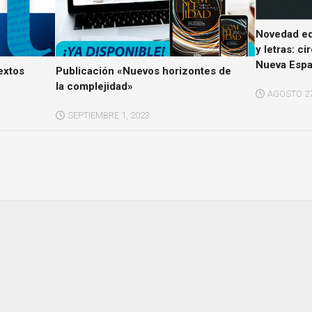
Novedad edi
y letras: ci
Nueva Esp
extos
Publicación «Nuevos horizontes de
la complejidad»
AGOSTO 27
SEPTIEMBRE 1, 2023