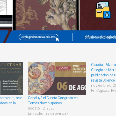
Claudia I. Alvar
Colegio de Morel
publicación de u
revista Scienc
noviembre 6, 2
En «Aguada Fén
samiento, arte
Concluyó el Cuarto Congreso en
 ideas en la
Temas Novohispanos
agosto 12, 2025
En «Boletines de prensa»