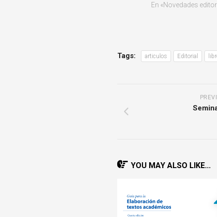
En «Novedades editor
Tags:
articulos
Editorial
lib
PREV
Semina
YOU MAY ALSO LIKE...