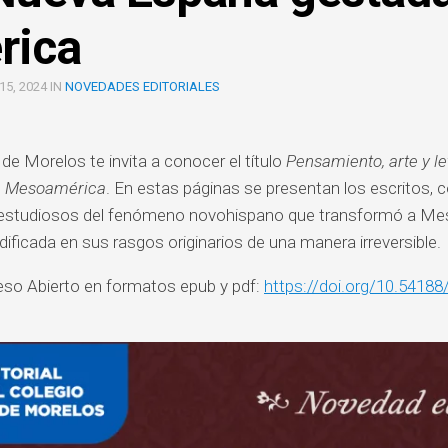
TEXTOS
Y
REQUISITOS
rica
EDUCACIÓN
SOCIALES
PARA
TITULACIÓN
FILOSOFÍA
DERECHO
5, 2024 IN
NOVEDADES EDITORIALES
APORTACIONES
HISTORIA
EDUCACIÓN
2022
AD
HISTORIA
FILOSOFÍA
o de Morelos te invita a conocer el título
Pensamiento, arte y le
GUÍA
DEL
PARA
n Mesoamérica
. En estas páginas se presentan los escritos, 
ARTE
HISTORIA
PAGOS
 estudiosos del fenómeno novohispano que transformó a Me
EN
LITERATURA
dificada en sus rasgos originarios de una manera irreversible.
HISTORIA
BANCA
CIÓN
DEL
ELECTRÓNICA
ARTE
eso Abierto en formatos epub y pdf:
https://doi.org/10.5418
OL
LITERATURA