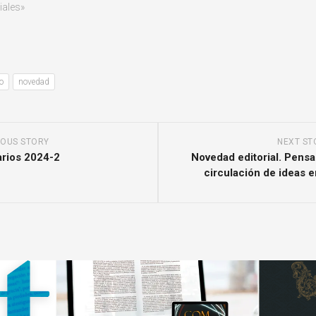
iales»
ro
novedad
IOUS STORY
NEXT ST
rios 2024-2
Novedad editorial. Pensam
circulación de ideas 