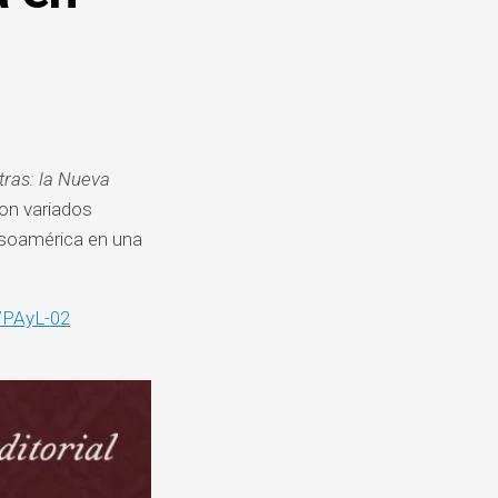
DE
QUEJAS
Y
DENUNCIAS
tras: la Nueva
con variados
soamérica en una
8/PAyL-02