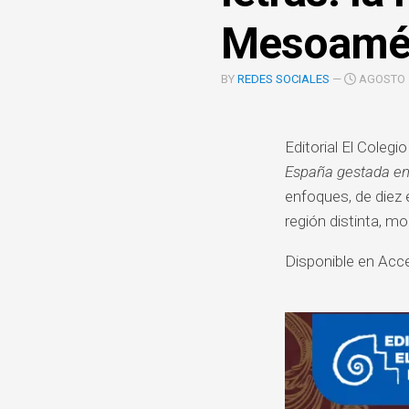
COOPERACIÓN
Mesoamé
INTERINSTITUCIONAL
ÓRGANOS
BY
REDES SOCIALES
—
AGOSTO 1
UNIDAD
COLEGIADOS
DE
IGUALD
DE
Editorial El Colegi
GÉNERO
España gestada e
UNIDAD
enfoques, de diez
DE
región distinta, mo
EVALUA
Y
Disponible en Acc
CONTR