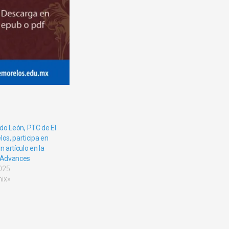
ado León, PTC de El
os, participa en
n artículo en la
e Advances
025
ix»