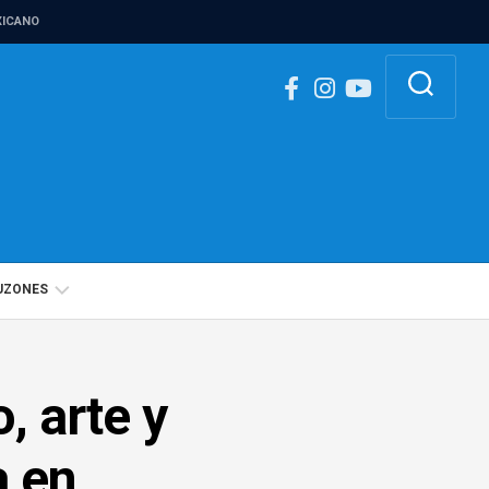
ICANO
UZONES
BUZÓN
IGUALDAD
, arte y
DE
GÉNERO
a en
BUZÓN