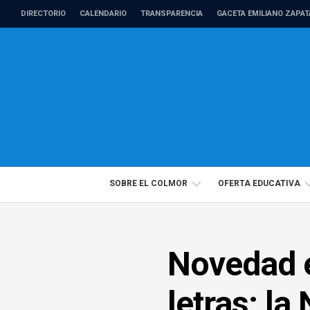
Skip
DIRECTORIO
CALENDARIO
TRANSPARENCIA
GACETA EMILIANO ZAPAT
to
content
SOBRE EL COLMOR
OFERTA EDUCATIVA
DIRECTORIO
PROGRAMAS
Novedad e
PROFESORADO
EDUCACIÓN
DE
CONTINUA
TIEMPO
letras: l
COMPLETO