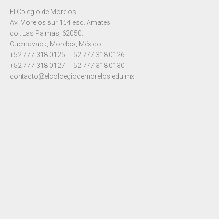
El Colegio de Morelos
Av. Morelos sur 154 esq. Amates
col. Las Palmas, 62050.
Cuernavaca, Morelos, México
+52 777 318 0125 | +52 777 318 0126
+52 777 318 0127 | +52 777 318 0130
contacto@elcoloegiodemorelos.edu.mx