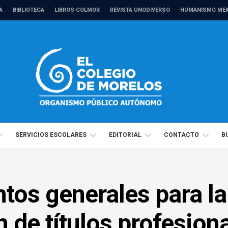
A
BIBLIOTECA
LIBROS COLMOR
REVISTA UNODIVERSO
HUMANISMO MEX
SERVICIOS ESCOLARES
EDITORIAL
CONTACTO
B
CALENDARIO
MANUALES
DIRECTORIO
MAESTRÍAS
ANTROPOLOGÍA
ESCOLAR
tos generales para la
ACADÉMICO
REVISTAS
TRÁMITES
DOCTORADOS
CIENCIAS
ANTROPOLOGÍA
Y
POLÍTICAS
ADMINISTRATIVO
COMPRENSIÓN
 de títulos profesion
Y
CIENCIAS
PRESENTACIÓN
2026
DE
SOCIALES
POLÍTICAS