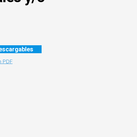
DE
QUEJAS
Y
DENUNCIAS
escargables
n PDF