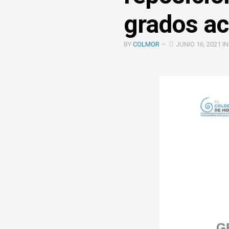
COOPERACIÓN
grados a
INTERINSTITUCIONAL
ÓRGANOS
BY
COLMOR
—
JUNIO 16, 2021 I
UNIDAD
COLEGIADOS
DE
IGUALD
DE
GÉNERO
UNIDAD
DE
EVALUA
Y
CONTR