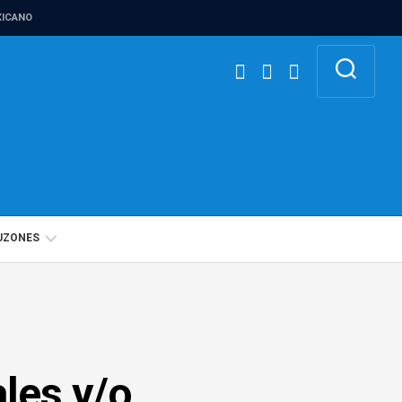
ICANO
UZONES
BUZÓN
IGUALDAD
DE
GÉNERO
ales y/o
BUZÓN