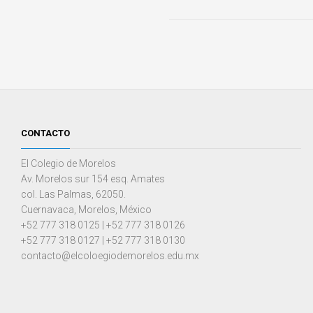
CONTACTO
El Colegio de Morelos
Av. Morelos sur 154 esq. Amates
col. Las Palmas, 62050.
Cuernavaca, Morelos, México
+52 777 318 0125 | +52 777 318 0126
+52 777 318 0127 | +52 777 318 0130
contacto@elcoloegiodemorelos.edu.mx